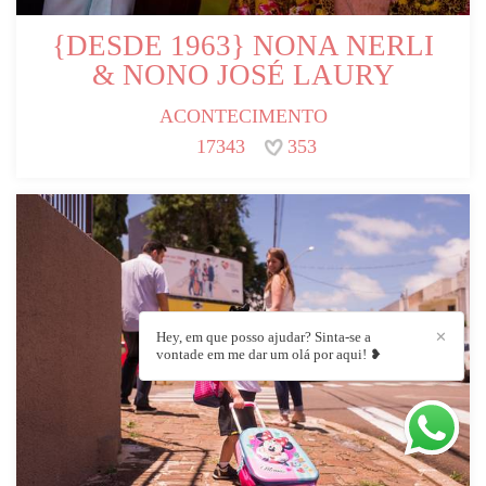
{DESDE 1963} NONA NERLI
& NONO JOSÉ LAURY
ACONTECIMENTO
17343
353
Hey, em que posso ajudar? Sinta-se a
✕
vontade em me dar um olá por aqui! ❥