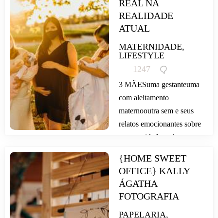
REAL NA 
é...
REALIDADE 
ATUAL
MATERNIDADE,
LIFESTYLE
1247
3 MÃESuma gestanteuma
com aleitamento
maternooutra sem e seus
relatos emocionantes sobre
a maternidade real na
realidade atual especial dia
{HOME SWEET 
das mães:Sobre...
OFFICE} KALLY 
ÁGATHA 
FOTOGRAFIA
PAPELARIA,