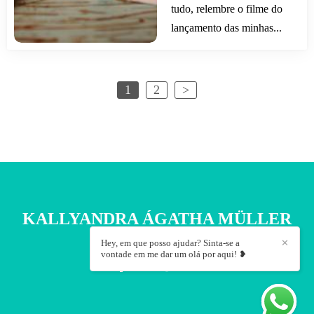
tudo, relembre o filme do
lançamento das minhas...
1
2
>
KALLYANDRA ÁGATHA MÜLLER
/
CONTATO
Hey, em que posso ajudar? Sinta-se a
✕
vontade em me dar um olá por aqui! ❥