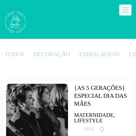
TODOS
DECORAÇÃO
EMBALAGENS
LI
{AS 5 GERAÇÕES} 
ESPECIAL DIA DAS 
MÃES
MATERNIDADE,
LIFESTYLE
1804