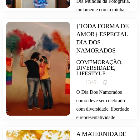
Dia Mundial da Fotografia,
juntamente com a minha
evolução como fotógrafa e
{TODA FORMA DE 
transformação como...
AMOR} ESPECIAL 
DIA DOS 
NAMORADOS
COMEMORAÇÃO,
DIVERSIDADE,
LIFESTYLE
1349
O Dia Dos Namorados
como deve ser celebrado
com diversidade, liberdade
e representatividade
acompanhado de muito
A MATERNIDADE 
AMOR! Mas, afinal o que