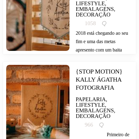
LIFESTYLE,
EMBALAGENS,
DECORAÇÃO
1058
2018 está chegando ao seu
fim e uma das metas
apresento com um baita
sorriso estampado no rosto
pra vocês realizada e sem
{STOP MOTION} 
muito textão. Meu tão
KALLY ÁGATHA 
sonhado...
FOTOGRAFIA
PAPELARIA,
LIFESTYLE,
EMBALAGENS,
DECORAÇÃO
966
Primeiro de