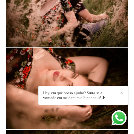
Hey, em que posso ajudar? Sinta-se a
✕
vontade em me dar um olá por aqui! ❥