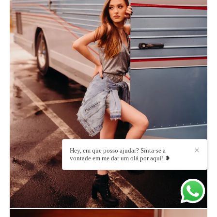
Hey, em que posso ajudar? Sinta-se a
✕
vontade em me dar um olá por aqui! ❥