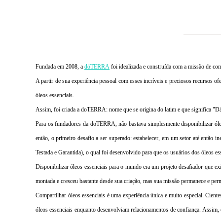
Fundada em 2008, a
dōTERRA
foi idealizada e construída com a missão de com
A partir de sua experiência pessoal com esses incríveis e preciosos recursos o
óleos essenciais.
Assim, foi criada a doTERRA: nome que se origina do latim e que significa "Dá
Para os fundadores da doTERRA, não bastava simplesmente disponibilizar óleo
então, o primeiro desafio a ser superado: estabelecer, em um setor até entã
Testada e Garantida), o qual foi desenvolvido para que os usuários dos óleos 
Disponibilizar óleos essenciais para o mundo era um projeto desafiador que e
montada e cresceu bastante desde sua criação, mas sua missão permanece e perm
Compartilhar óleos essenciais é uma experiência única e muito especial. Cie
óleos essenciais enquanto desenvolviam relacionamentos de confiança. Assim, e