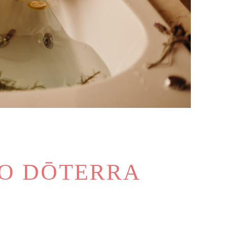
RO DŌTERRA