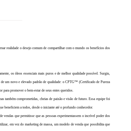
a tornar realidade o desejo comum de compartilhar com o mundo os benefícios dos
ente, os óleos essenciais mais puros e de melhor qualidade possível. Surgiu,
ção de um novo e elevado padrão de qualidade: o CPTG™ (Certificado de Pureza
or para promover o bem-estar de seus entes queridos.
mas também comprometidas, cheias de paixão e visão de futuro. Essa equipe foi
e beneficiem a todos, desde o iniciante até o profundo conhecedor.
de vendas que permitisse que as pessoas experimentassem o incrível poder dos
utilizar, em vez do marketing de massa, um modelo de venda que possibilita que