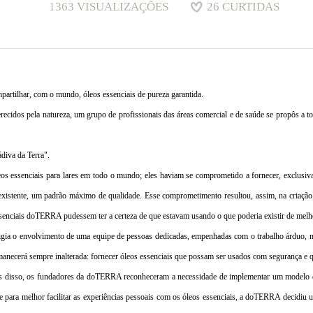
1363
VISUALIZAÇÕES
26
CURTIDAS
partilhar, com o mundo, óleos essenciais de pureza garantida.
ferecidos pela natureza, um grupo de profissionais das áreas comercial e de saúde se propôs 
diva da Terra".
s essenciais para lares em todo o mundo; eles haviam se comprometido a fornecer, exclusivam
o inexistente, um padrão máximo de qualidade. Esse comprometimento resultou, assim, na cria
essenciais doTERRA pudessem ter a certeza de que estavam usando o que poderia existir de melh
xigia o envolvimento de uma equipe de pessoas dedicadas, empenhadas com o trabalho árduo, 
anecerá sempre inalterada: fornecer óleos essenciais que possam ser usados com segurança e qu
ntes disso, os fundadores da doTERRA reconheceram a necessidade de implementar um modelo 
 para melhor facilitar as experiências pessoais com os óleos essenciais, a doTERRA decidiu 