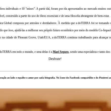
eos individuais e 10 "mixes”. A partir daí, foram por ela apresentados ao mercado muitos ou
vel, construído a partir do uso de óleos essenciais e de uma filosofia abrangente de bem-estar.
nica Global composta por artesãos e destiladores. À medida que a doTERRA foi se tornando 
ais do que isso, ajudá-las a melhorar seu próprio futuro econômico por meio do modelo Co-
 na cidade de Pleasant Grove, Utah/EUA, a doTERRA continua trabalhando para alcançar seu 
 doTERRA em todo o mundo, e uma delas é a
Mari Seguro
, sendo uma especialista e tanto dos 
Desfrute!
oração ao lado e espalhe o amor por cada fotografia. No ícone do Facebook compartilhe e do Pinterest ad